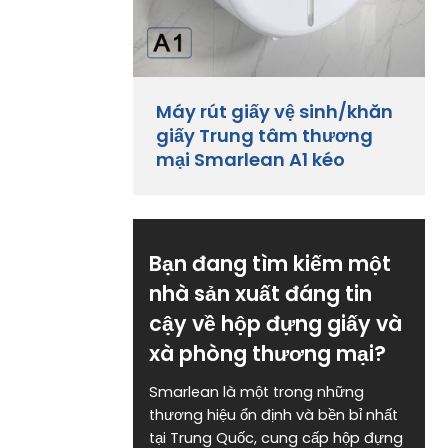
Máy rút giấy vệ sinh/khăn
giấy Trung tâm thương
mại Smarlean A1 kéo
Bạn đang tìm kiếm một
nhà sản xuất đáng tin
cậy về hộp đựng giấy và
xà phòng thương mại?
Smarlean là một trong những
thương hiệu ổn định và bền bỉ nhất
tại Trung Quốc, cung cấp hộp đựng