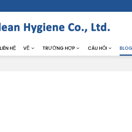
LIÊN HỆ
VỀ
TRƯỜNG HỢP
CÂU HỎI
BLO